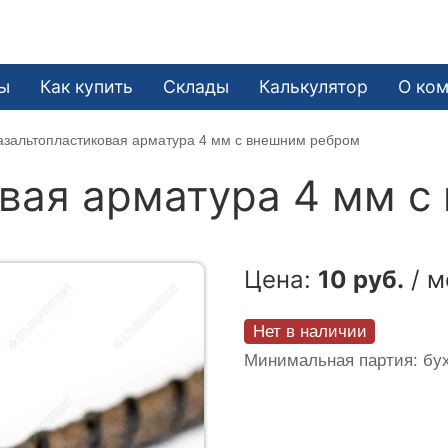
ы
Как купить
Склады
Калькулятор
О ко
азальтопластиковая арматура 4 мм с внешним ребром
вая арматура 4 мм с
Цена:
10 руб.
/ м
Нет в наличии
Минимальная партия: бух