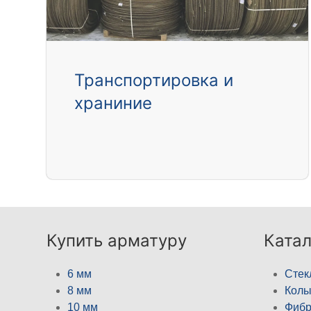
Транспортировка и
храниние
Купить арматуру
Катал
6 мм
Стек
8 мм
Кол
10 мм
Фибр