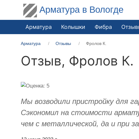
Арматура в Вологде
Арматура
Колышки
Фибра
Отзыв
Арматура
Отзывы
Фролов К.
Отзыв,
Фролов К.
Мы возводили пристройку для г
Сэкономил на стоимости армату
чем с металлической, да и при з