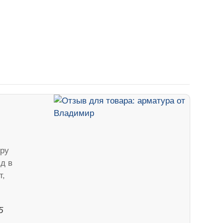
ру
д в
т,
5