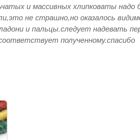
чатых и массивных хлипковаты надо б
ыли,это не страшно,но оказалось види
 ладони и пальцы.следует надевать пе
 соответствует полученному.спасибо