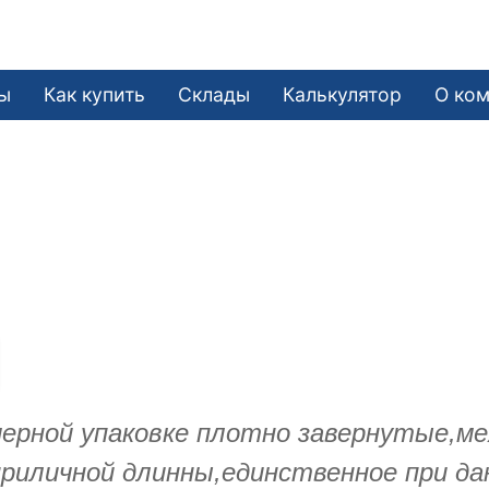
ы
Как купить
Склады
Калькулятор
О ко
ерной упаковке плотно завернутые,ме
приличной длинны,единственное при да