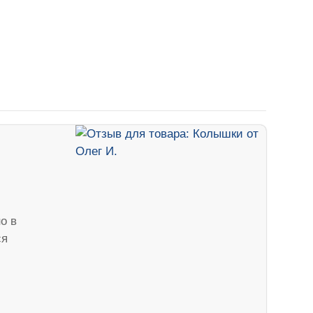
о в
ся