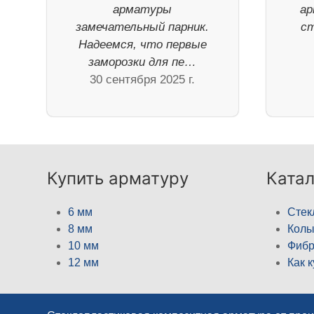
арматуры
ар
замечательный парник.
ст
Надеемся, что первые
заморозки для пе…
30 сентября 2025 г.
Купить арматуру
Катал
6 мм
Стек
8 мм
Кол
10 мм
Фибр
12 мм
Как 